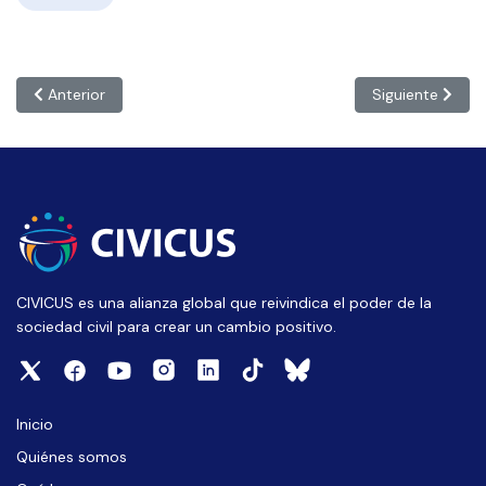
Artículo anterior: UGANDA: ‘Shrinking civic space means affect
Artículo siguie
Anterior
Siguiente
CIVICUS es una alianza global que reivindica el poder de la
sociedad civil para crear un cambio positivo.
Inicio
Quiénes somos