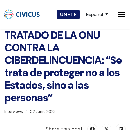
Seleccione su idio
ÚNETE
Español
TRATADO DE LA ONU
CONTRA LA
CIBERDELINCUENCIA: “Se
trata de proteger no a los
Estados, sino a las
personas”
Interviews
02 Junio 2023
Share this post