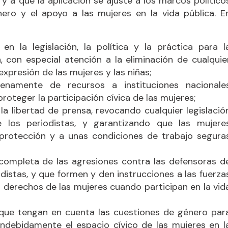
 y a que la aplicación se ajuste a los marcos político
nero y el apoyo a las mujeres en la vida pública. E
n la legislación, la política y la práctica para l
a, con especial atención a la eliminación de cualquie
expresión de las mujeres y las niñas;
enamente de recursos a instituciones nacionale
oteger la participación cívica de las mujeres;
la libertad de prensa, revocando cualquier legislació
e los periodistas, y garantizando que las mujere
a protección y a unas condiciones de trabajo segura
 completa de las agresiones contra las defensoras d
distas, y que formen y den instrucciones a las fuerza
 derechos de las mujeres cuando participan en la vid
 que tengan en cuenta las cuestiones de género par
ndebidamente el espacio cívico de las mujeres en l