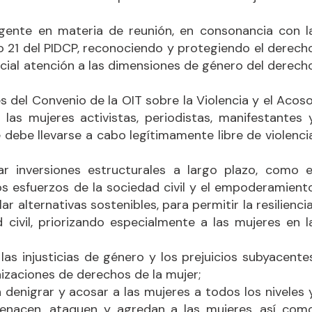
igente en materia de reunión, en consonancia con l
o 21 del PIDCP, reconociendo y protegiendo el derech
ecial atención a las dimensiones de género del derech
 del Convenio de la OIT sobre la Violencia y el Acoso
las mujeres activistas, periodistas, manifestantes 
e debe llevarse a cabo legítimamente libre de violenci
 inversiones estructurales a largo plazo, como e
los esfuerzos de la sociedad civil y el empoderamient
ar alternativas sostenibles, para permitir la resiliencia
d civil, priorizando especialmente a las mujeres en l
as injusticias de género y los prejuicios subyacente
nizaciones de derechos de la mujer;
 denigrar y acosar a las mujeres a todos los niveles 
enacen, ataquen y agredan a las mujeres, así com