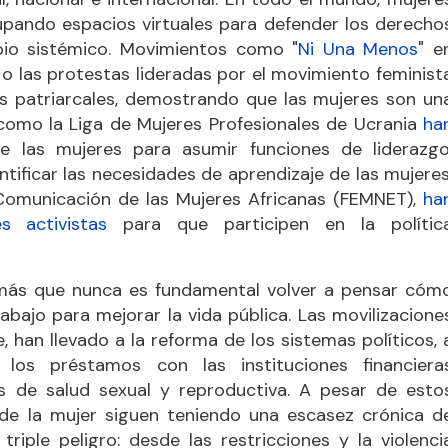
cupando espacios virtuales para defender los derecho
io sistémico. Movimientos como "
Ni Una Menos
" e
, o las protestas lideradas por el movimiento feminist
s patriarcales, demostrando que las mujeres son un
como la Liga de Mujeres Profesionales de Ucrania
ha
 las mujeres para asumir funciones de liderazgo
ntificar las necesidades de aprendizaje de las mujeres
Comunicación de las Mujeres Africanas (FEMNET),
ha
 activistas
para que participen en la polític
 más que nunca es fundamental volver a pensar cóm
abajo para mejorar la vida pública. Las movilizacione
, han llevado a la reforma de los sistemas políticos, 
e los préstamos con las instituciones financiera
os de salud sexual y reproductiva. A pesar de esto
s de la mujer siguen teniendo una escasez crónica d
riple peligro: desde las restricciones y la violenci