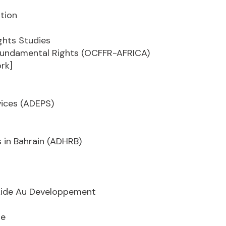
tion
ghts Studies
 Fundamental Rights (OCFFR-AFRICA)
rk]
vices (ADEPS)
 in Bahrain (ADHRB)
 Aide Au Developpement
re