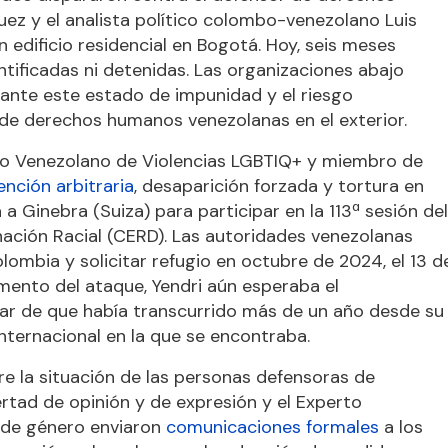
z y el analista político colombo-venezolano Luis
edificio residencial en Bogotá. Hoy, seis meses
tificadas ni detenidas. Las organizaciones abajo
nte este estado de impunidad y el riesgo
de derechos humanos venezolanas en el exterior.
rio Venezolano de Violencias LGBTIQ+ y miembro de
ención arbitraria
, desaparición forzada y tortura en
a Ginebra (Suiza) para participar en la 113ª sesión del
nación Racial (CERD). Las autoridades venezolanas
lombia y solicitar refugio en octubre de 2024, el 13 d
mento del ataque, Yendri aún esperaba el
sar de que había transcurrido más de un año desde su
internacional en la que se encontraba.
bre la situación de las personas defensoras de
ertad de opinión y de expresión y el Experto
d de género enviaron
comunicaciones formales
a los