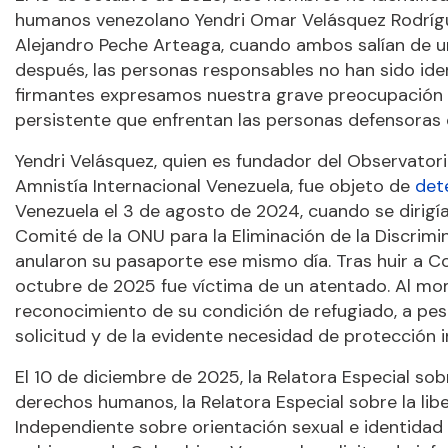
humanos venezolano Yendri Omar Velásquez Rodrígue
Alejandro Peche Arteaga, cuando ambos salían de un 
después, las personas responsables no han sido iden
firmantes expresamos nuestra grave preocupación a
persistente que enfrentan las personas defensoras 
Yendri Velásquez, quien es fundador del Observato
Amnistía Internacional Venezuela, fue objeto de
det
Venezuela el 3 de agosto de 2024, cuando se dirigía 
Comité de la ONU para la Eliminación de la Discrimi
anularon su pasaporte ese mismo día. Tras huir a Co
octubre de 2025 fue víctima de un atentado. Al mo
reconocimiento de su condición de refugiado, a pe
solicitud y de la evidente necesidad de protección 
El 10 de diciembre de 2025, la Relatora Especial so
derechos humanos, la Relatora Especial sobre la lib
Independiente sobre orientación sexual e identida