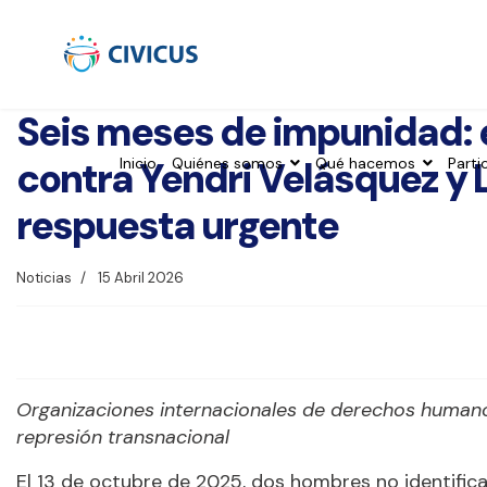
Seis meses de impunidad: e
contra Yendri Velásquez y 
Inicio
Quiénes somos
Qué hacemos
Parti
respuesta urgente
Noticias
15 Abril 2026
Organizaciones internacionales de derechos humano
represión transnacional
El 13 de octubre de 2025, dos hombres no identific