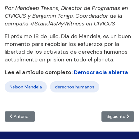
Por Mandeep Tiwana, Director de Programas en
CIVICUS y Benjamin Tonga, Coordinador de la
campaña #StandAsMyWitness en CIVICUS
El próximo 18 de julio, Día de Mandela, es un buen
momento para redoblar los esfuerzos por la
libertad de los activistas de derechos humanos
actualmente en prisión en todo el planeta.
Lee el artículo completo:
Democracia abierta
Nelson Mandela
derechos humanos
Artículo anterior: De la crisis a la acción colectiva: Un mensaj
Artículo siguien
Anterior
Siguiente