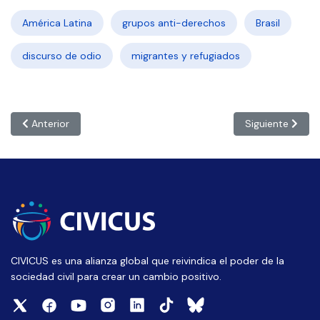
América Latina
grupos anti-derechos
Brasil
discurso de odio
migrantes y refugiados
Artículo anterior: CHILE: ‘La COP necesita de la participación de 
Artículo siguie
Anterior
Siguiente
CIVICUS es una alianza global que reivindica el poder de la
sociedad civil para crear un cambio positivo.