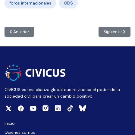
foros internacionales
ODS
Artículo anterior: COLOMBIA: ‘La protección del medio ambiente
Artículo siguie
Anterior
Siguiente
CIVICUS es una alianza global que reivindica el poder de la
sociedad civil para crear un cambio positivo.
Inicio
Quiénes somos