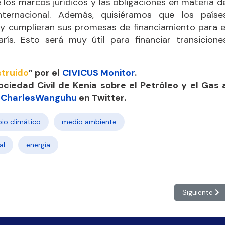
los marcos jurídicos y las obligaciones en materia d
nternacional. Además, quisiéramos que los paíse
 y cumplieran sus promesas de financiamiento para e
ís. Esto será muy útil para financiar transicione
truido
”
por el
CIVICUS Monitor
.
ciedad Civil de Kenia sobre el Petróleo y el Gas 
CharlesWanguhu
en Twitter.
io climático
medio ambiente
al
energía
las elecciones”
Artículo sig
Siguiente