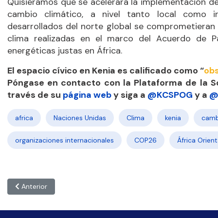
Quisiéramos que se acelerara la implementación de 
cambio climático, a nivel tanto local como i
desarrollados del norte global se comprometieran
clima realizadas en el marco del Acuerdo de Par
energéticas justas en África.
El espacio cívico en
Kenia es calificado como
“
obs
Póngase en contacto con la Plataforma de la So
través de su
página web
y siga a
@KCSPOG
y a
@
africa
Naciones Unidas
Clima
kenia
camb
organizaciones internacionales
COP26
África Orient
Artículo anterior: PERÚ: “Es necesario recuperar la confianza en 
Anterior