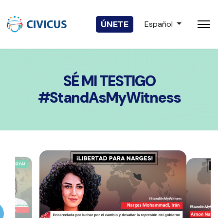
Seleccione su idio
ÚNETE
Español
SÉ MI TESTIGO
#StandAsMyWitness