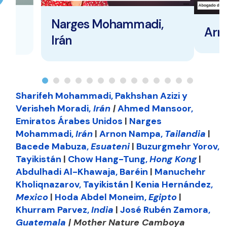
Narges Mohammadi,
Arn
Irán
Sharifeh Mohammadi, Pakhshan Azizi y
Verisheh Moradi,
Irán
|
Ahmed Mansoor,
Emiratos Árabes Unidos
|
Narges
Mohammadi,
Ir
á
n
|
Arnon Nampa,
Tailandia
|
Bacede Mabuza,
Esuateni
|
Buzurgmehr Yorov,
Tayikistán
|
Chow Hang-Tung,
Hong Kong
|
Abdulhadi Al-Khawaja, Baréin
|
Manuchehr
Kholiqnazarov, Tayikistán
|
Kenia Hernández,
Mexico
|
Hoda Abdel Moneim,
Egipto
|
Khurram Parvez,
India
|
José Rubén Zamora,
Guatemala
| Mother Nature Camboya