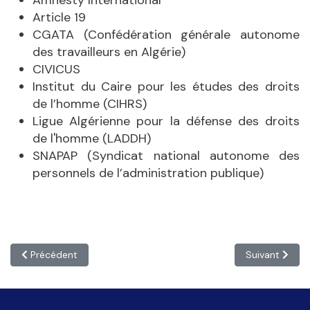
Amnesty International
Article 19
CGATA (Confédération générale autonome
des travailleurs en Algérie)
CIVICUS
Institut du Caire pour les études des droits
de l’homme (CIHRS)
Ligue Algérienne pour la défense des droits
de l'homme (LADDH)
SNAPAP (Syndicat national autonome des
personnels de l’administration publique)
Article précédent : Myanmar: des activistes emprisonnés
Article suivan
Précédent
Suivant