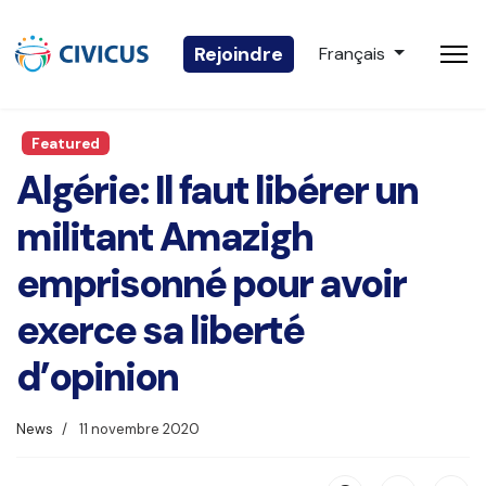
Sélectionnez votre 
Rejoindre
Français
Featured
Algérie: Il faut libérer un
militant Amazigh
emprisonné pour avoir
exerce sa liberté
d’opinion
News
11 novembre 2020