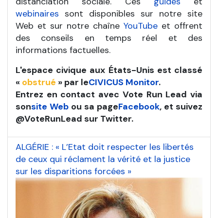
distanciation sociale. Ces
guides
et
webinaires
sont disponibles sur notre site
Web et sur notre chaîne
YouTube
et offrent
des conseils en temps réel et des
informations factuelles.
L'espace civique aux États-Unis est classé
«
obstrué
» par le
CIVICUS Monitor
.
Entrez en contact avec Vote Run Lead via
son
site Web
ou sa page
Facebook
, et suivez
@VoteRunLead sur Twitter.
ALGÉRIE : « L’Etat doit respecter les libertés
de ceux qui réclament la vérité et la justice
sur les disparitions forcées »