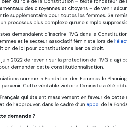
st bien du rôle de la Constitution – texte fondateur de
amentaux des citoyennes et citoyens – de venir sécuri
ntie supplémentaire pour toutes les femmes. Sa remi
e, un processus plus complexe qu’une simple suppressio
istes demandaient d’inscrire l’IVG dans la Constituti
emmes et le secteur associatif féministe lors de
l’éle
ion de loi pour constitutionnaliser ce droit.
juin 2022 de revenir sur la protection de l’IVG a agi 
pour demander cette constitutionnalisation.
ssociations comme la Fondation des Femmes, le Planning 
rvenir. Cette véritable victoire féministe a été obte
et Français qui étaient massivement en faveur de cette
t de l’approuver, dans le cadre d’un
appel
de la Fond
tte demande ?