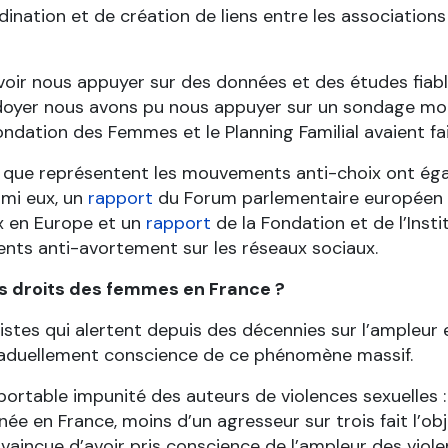
ordination et de création de liens entre les associatio
uvoir nous appuyer sur des données et des études fiabl
idoyer nous avons pu nous appuyer sur un sondage mon
ndation des Femmes et le Planning Familial avaient fait
e que représentent les mouvements anti-choix ont éga
rmi eux, un
rapport
du Forum parlementaire européen po
x en Europe et un
rapport
de la Fondation et de l’Insti
ts anti-avortement sur les réseaux sociaux.
es droits des femmes en France ?
istes qui alertent depuis des décennies sur l’ampleur e
graduellement conscience de ce phénomène massif.
nsupportable impunité des auteurs de violences sexuell
nnée en France, moins d’un agresseur sur trois fait l
aincue d’avoir pris conscience de l’ampleur des violen