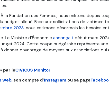
les.
 À la Fondation des Femmes, nous militons depuis touj
u budget alloué. Face aux sollicitations de victimes 
tembre 2023
, nous estimons désormais les besoins entr
ire. Le Ministre d’Économie
annonçait
début mars 2024 f
udget 2024. Cette coupe budgétaire représente une d
ce à donner davantage de moyens aux associations qui
» par le
CIVICUS Monitor
.
te web
, son compte d’
Instagram
ou sa page
Faceboo