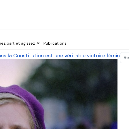
nez part et agissez
Publications
Val
ns la Constitution est une véritable victoire féministe
Typ