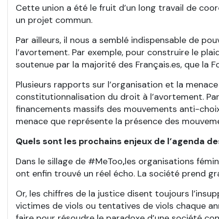
Cette union a été le fruit d’un long travail de co
un projet commun.
Par ailleurs, il nous a semblé indispensable de po
l’avortement. Par exemple, pour construire le pla
soutenue par la majorité des Français.es, que la Fo
Plusieurs rapports sur l’organisation et la menac
constitutionnalisation du droit à l’avortement. Pa
financements massifs des mouvements anti-choi
menace que représente la présence des mouvemen
Quels sont les prochains enjeux de l’agenda d
Dans le sillage de #MeToo
,
les organisations fémin
ont enfin trouvé un réel écho. La société prend 
Or, les chiffres de la justice disent toujours l’i
victimes de viols ou tentatives de viols chaque a
faire pour résoudre le paradoxe d’une société conv