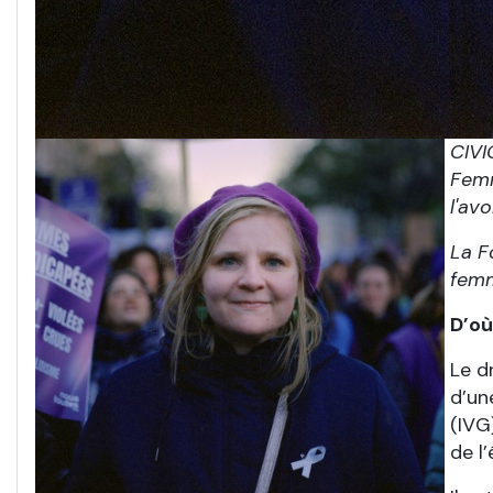
CIVI
Femm
l'av
La F
femm
D’où
Le d
d’un
(IVG
de l’