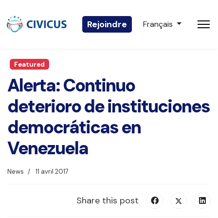
Sélectionnez votre 
Rejoindre
Français
Featured
Alerta: Continuo
deterioro de instituciones
democráticas en
Venezuela
News
11 avril 2017
Share this post