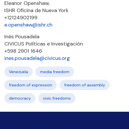
Eleanor Openshaw,
ISHR Oficina de Nueva York
+12124902199
e.openshaw@ishr.ch
Inés Pousadela
CIVICUS Políticas e Investigación
+598 2901 1646
ines.pousadela@civicus.org
Venezuela
media freedom
freedom of expression
freedom of assembly
democracy
civic freedoms