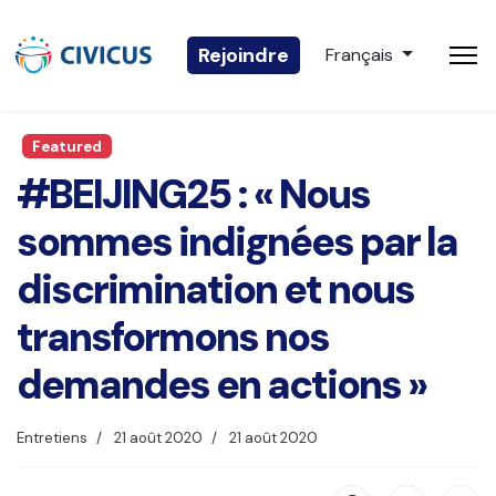
Sélectionnez votre 
Rejoindre
Français
Featured
#BEIJING25 : « Nous
sommes indignées par la
discrimination et nous
transformons nos
demandes en actions »
Entretiens
21 août 2020
21 août 2020