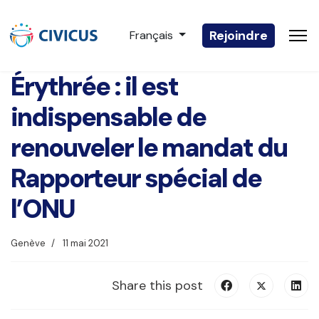
Sélectionnez votre langue
Rejoindre
Français
Érythrée : il est
indispensable de
renouveler le mandat du
Rapporteur spécial de
l’ONU
Genève
11 mai 2021
Share this post