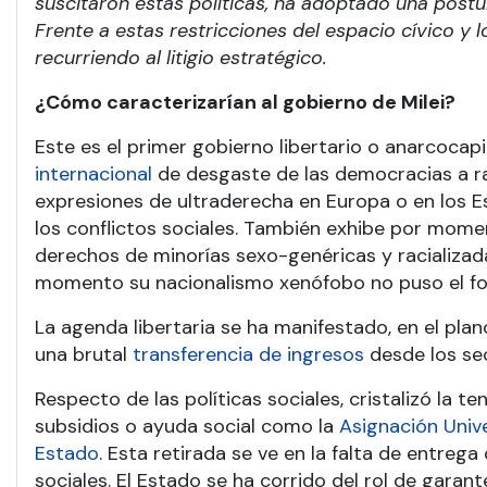
suscitaron estas políticas, ha adoptado una postur
Frente a estas restricciones del espacio cívico y 
recurriendo al litigio estratégico.
¿Cómo caracterizarían al gobierno de Milei?
Este es el primer gobierno libertario o anarcocap
internacional
de desgaste de las democracias a ra
expresiones de ultraderecha en Europa o en los E
los conflictos sociales. También exhibe por mome
derechos de minorías sexo-genéricas y racializadas
momento su nacionalismo xenófobo no puso el foco
La agenda libertaria se ha manifestado, en el plano
una brutal
transferencia de ingresos
desde los se
Respecto de las políticas sociales, cristalizó la t
subsidios o ayuda social como la
Asignación Unive
Estado
. Esta retirada se ve en la falta de entreg
sociales. El Estado se ha corrido del rol de garant