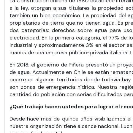
La Constitución chilena de 1980 establece litera
a la ley, otorgan a sus titulares la propiedad s
también un bien económico. La propiedad del ag
propietarios de tierra que no tienen agua. Es p
dos categorías: derechos sobre agua para us
electricidad. En la primera categoría, el 77% de l
industrial y aproximadamente 3% en el sector sa
manos de una empresa público-privada italiana.
En 2018, el gobierno de Piñera presentó un proyec
de agua. Actualmente en Chile se están rematando
ocurre en algunos territorios donde todavía hay 
son zonas de emergencia hídrica. Nuestra región
cantidad de población con serias dificultades par
¿Qué trabajo hacen ustedes para lograr el rec
Desde hace más de quince años visibilizamos el c
nuestra organización tiene alcance nacional. Luc