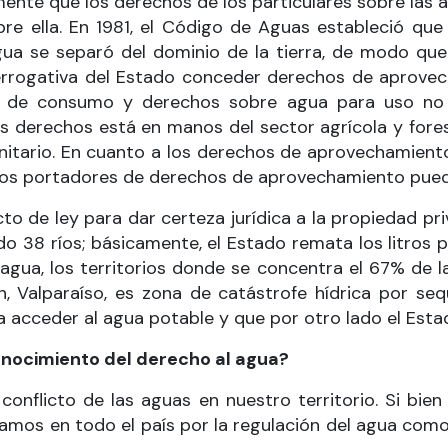
lmente que los derechos de los particulares sobre las
obre ella. En 1981, el Código de Aguas estableció qu
ua se separó del dominio de la tierra, de modo que 
rerrogativa del Estado conceder derechos de aprove
o de consumo y derechos sobre agua para uso no c
os derechos está en manos del sector agrícola y fores
nitario. En cuanto a los derechos de aprovechamiento
 Los portadores de derechos de aprovechamiento pued
to de ley para dar certeza jurídica a la propiedad p
 38 ríos; básicamente, el Estado remata los litros 
agua, los territorios donde se concentra el 67% de la
, Valparaíso, es zona de catástrofe hídrica por se
a acceder al agua potable y que por otro lado el Est
onocimiento del derecho al agua?
onflicto de las aguas en nuestro territorio. Si bie
hamos en todo el país por la regulación del agua com