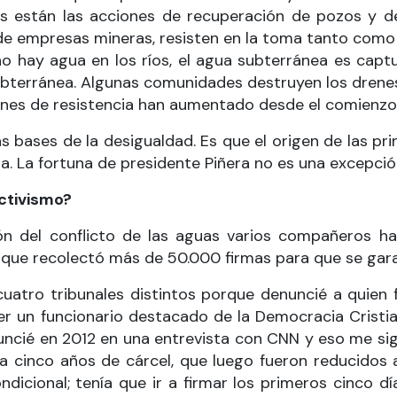
ios están las acciones de recuperación de pozos y d
de empresas mineras, resisten en la toma tanto como 
o hay agua en los ríos, el agua subterránea es capt
subterránea. Algunas comunidades destruyen los drene
ones de resistencia han aumentado desde el comienzo d
s bases de la desigualdad. Es que el origen de las pri
a. La fortuna de presidente Piñera no es una excepció
ctivismo?
ación del conflicto de las aguas varios compañeros
que recolectó más de 50.000 firmas para que se gara
atro tribunales distintos porque denuncié a quien f
er un funcionario destacado de la Democracia Cristi
ncié en 2012 en una entrevista con CNN y eso me sig
a cinco años de cárcel, que luego fueron reducidos 
dicional; tenía que ir a firmar los primeros cinco