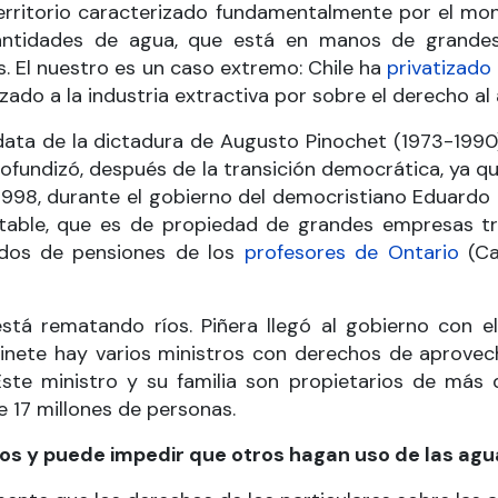
territorio caracterizado fundamentalmente por el mon
ntidades de agua, que está en manos de grandes 
 El nuestro es un caso extremo: Chile ha
privatizado
izado a la industria extractiva por sobre el derecho a
 data de la dictadura de Augusto Pinochet (1973-199
rofundizó, después de la transición democrática, ya q
o 1998, durante el gobierno del democristiano Eduardo 
able, que es de propiedad de grandes empresas tra
ndos de pensiones de los
profesores de Ontario
(Ca
stá rematando ríos. Piñera llegó al gobierno con e
inete hay varios ministros con derechos de aprovech
Este ministro y su familia son propietarios de más 
17 millones de personas.
íos y puede impedir que otros hagan uso de las ag