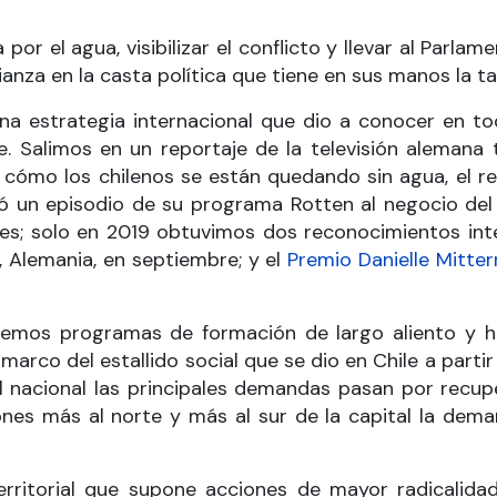
 por el agua, visibilizar el conflicto y llevar al Parl
anza en la casta política que tiene en sus manos la tare
a estrategia internacional que dio a conocer en tod
 Salimos en un reportaje de la televisión alemana t
 cómo los chilenos se están quedando sin agua, el re
inó un episodio de su programa Rotten al negocio de
es; solo en 2019 obtuvimos dos reconocimientos inte
 Alemania, en septiembre; y el
Premio Danielle Mitte
emos programas de formación de largo aliento y h
l marco del estallido social que se dio en Chile a par
el nacional las principales demandas pasan por recup
iones más al norte y más al sur de la capital la de
rritorial que supone acciones de mayor radicalida