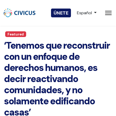
Seleccione su idio
ÚNETE
Español
Featured
‘Tenemos que reconstruir
con un enfoque de
derechos humanos, es
decir reactivando
comunidades, y no
solamente edificando
casas’