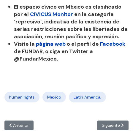
El espacio cívico en México es clasificado
por el
CIVICUS Monitor
en la categoría
‘represivo’, indicativa de la existencia de
serias restricciones sobre las libertades de
asociación, reunión pacífica y expresión.
Visite la
página web
o el perfil de
Facebook
de FUNDAR, o siga en Twitter a
@FundarMexico.
human rights
Mexico
Latin America,
Artículo anterior: ‘El gobierno argentino envió un mensaje intim
Artículo siguien
Anterior
Siguiente