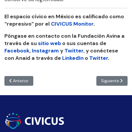
El espacio cívico en México es calificado como
“represivo” por el
CIVICUS Monitor
.
Póngase en contacto con la Fundación Avina a
través de su
sitio web
o sus cuentas de
Facebook
,
Instagram
y
Twitter
,
y conéctese
con Anaid a través de
LinkedIn
o
Twitter
.
Artículo anterior: REPÚBLICA DOMINICANA: “Existe un racismo est
Artículo siguie
Anterior
Siguiente