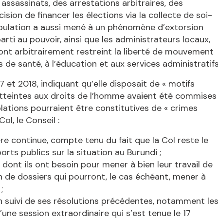
ssassinats, des arrestations arbitraires, des
sion de financer les élections via la collecte de soi-
population a aussi mené à un phénomène d’extorsion
ti au pouvoir, ainsi que les administrateurs locaux,
 ont arbitrairement restreint la liberté de mouvement
 de santé, à l’éducation et aux services administratifs
 et 2018, indiquant qu’elle disposait de « motifs
 atteintes aux droits de l’homme avaient été commises
lations pourraient être constitutives de « crimes
oI, le Conseil :
ère continue, compte tenu du fait que la CoI reste le
rts publics sur la situation au Burundi ;
 dont ils ont besoin pour mener à bien leur travail de
 de dossiers qui pourront, le cas échéant, mener à
;
un suivi de ses résolutions précédentes, notamment le
une session extraordinaire qui s’est tenue le 17