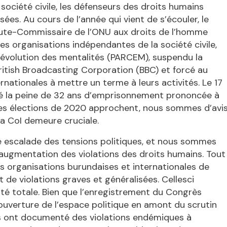
société civile, les défenseurs des droits humains
sées. Au cours de l’année qui vient de s’écouler, le
aute-Commissaire de l’ONU aux droits de l’homme
es organisations indépendantes de la société civile,
 l’évolution des mentalités (PARCEM), suspendu la
British Broadcasting Corporation (BBC) et forcé au
ationales à mettre un terme à leurs activités. Le 17
rmé la peine de 32 ans d’emprisonnement prononcée à
les élections de 2020 approchent, nous sommes d’avi
la CoI demeure cruciale.
ne escalade des tensions politiques, et nous sommes
e augmentation des violations des droits humains. Tout
les organisations burundaises et internationales de
 de violations graves et généralisées. Cellesci
é totale. Bien que l’enregistrement du Congrès
e ouverture de l’espace politique en amont du scrutin
s ont documenté des violations endémiques à