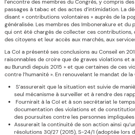
l’encontre des membres du Congrès, y compris des a
passages à tabac et des actes d’intimidation. La déci
disant « contributions volontaires » auprès de la 
généralisée. Les membres des Imbonerakure et du par
qui ont été chargés de collecter ces contributions,
des citoyens et leur accès aux marchés, aux services
La CoI a présenté ses conclusions au Conseil en 2017
raisonnables de croire que de graves violations et
au Burundi depuis 2015 » et que certaines de ces vio
contre l’humanité ». En renouvelant le mandat de la C
S’assurerait que la situation est suivie de mani
seul mécanisme à surveiller et à rendre des rappo
Fournirait à la CoI et à son secrétariat le temps
documentation des violations et de constitution
des poursuites contre les personnes impliquées 
Assurerait la continuité de son action ainsi qu’
résolutions 30/27 (2015), S-24/1 (adoptée lors d’