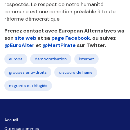
respectés. Le respect de notre humanité
commune est une condition préalable à toute
réforme démocratique.
Prenez contact avec European Alternatives via
son
site web
et sa
page Facebook
, ou suivez
@EuroAlter
et
@MartPirate
sur Twitter.
europe
democratisation
internet
groupes anti-droits
discours de haine
migrants et réfugiés
Accueil
Qui nous sommes