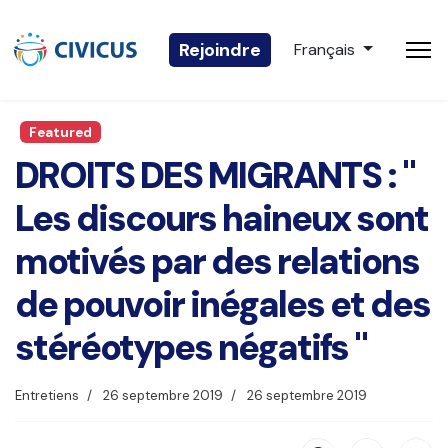
Sélectionnez votre 
Rejoindre
Français
Featured
DROITS DES MIGRANTS : "
Les discours haineux sont
motivés par des relations
de pouvoir inégales et des
stéréotypes négatifs "
Entretiens
26 septembre 2019
26 septembre 2019