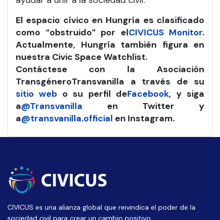
ayudar a unir a la sociedad civil.
El espacio cívico en Hungría es clasificado
como “obstruido” por el
CIVICUS Monitor
.
Actualmente, Hungría también figura en
nuestra Civic Space Watchlist.
Contáctese con la Asociación
Transgénero
Transvanilla a través de su
sitio web
o su perfil de
Facebook
, y siga
a
@Transvanilla
en Twitter y
a
@transvanilla.official
en Instagram.
CIVICUS es una alianza global que reivindica el poder de la
sociedad civil para crear un cambio positivo.