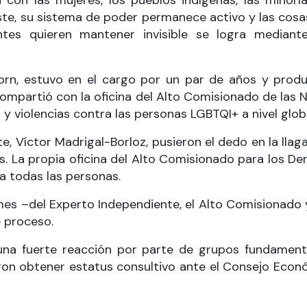
con las mujeres, los pueblos indígenas, las minorías
ste, su sistema de poder permanece activo y las cosa
antes quieren mantener invisible se logra median
orn, estuvo en el cargo por un par de años y produ
compartió con la oficina del Alto Comisionado de las
es y violencias contra las personas LGBTQI+ a nivel glob
te, Víctor Madrigal-Borloz, pusieron el dedo en la ll
. La propia oficina del Alto Comisionado para los De
a todas las personas.
es –del Experto Independiente, el Alto Comisionado
 proceso.
una fuerte reacción por parte de grupos fundamenta
n obtener estatus consultivo ante el Consejo Econó