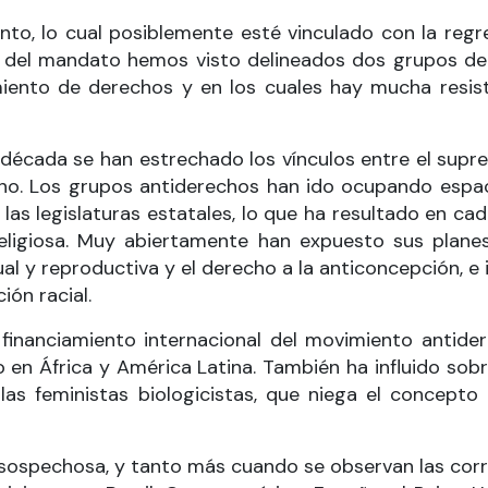
to, lo cual posiblemente esté vinculado con la regr
n del mandato hemos visto delineados dos grupos de 
ento de derechos y en los cuales hay mucha resiste
década se han estrechado los vínculos entre el supr
ano. Los grupos antiderechos han ido ocupando espaci
s legislaturas estatales, lo que ha resultado en cada
religiosa. Muy abiertamente han expuesto sus planes
l y reproductiva y el derecho a la anticoncepción, e 
ión racial.
financiamiento internacional del movimiento antider
en África y América Latina. También ha influido sob
 las feministas biologicistas, que niega el concep
ospechosa, y tanto más cuando se observan las corr