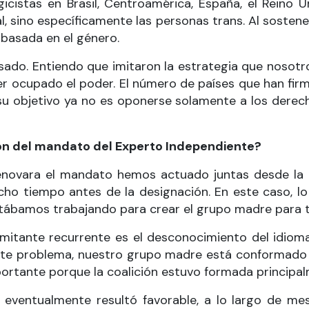
icistas en Brasil, Centroamérica, España, el Reino 
 sino específicamente las personas trans. Al sostener 
 basada en el género.
do. Entiendo que imitaron la estrategia que nosotros
ber ocupado el poder. El número de países que han fi
su objetivo ya no es oponerse solamente a los derec
ón del mandato del Experto Independiente?
renovara el mandato hemos actuado juntas desde la 
cho tiempo antes de la designación. En este caso, l
stábamos trabajando para crear el grupo madre para t
imitante recurrente es el desconocimiento del idioma
 este problema, nuestro grupo madre está conformado
mportante porque la coalición estuvo formada principa
ón eventualmente resultó favorable, a lo largo de m