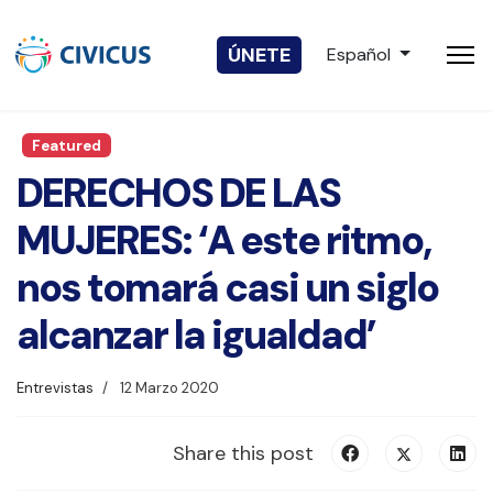
Seleccione su idio
ÚNETE
Español
Featured
DERECHOS DE LAS
MUJERES: ‘A este ritmo,
nos tomará casi un siglo
alcanzar la igualdad’
Entrevistas
12 Marzo 2020
Share this post