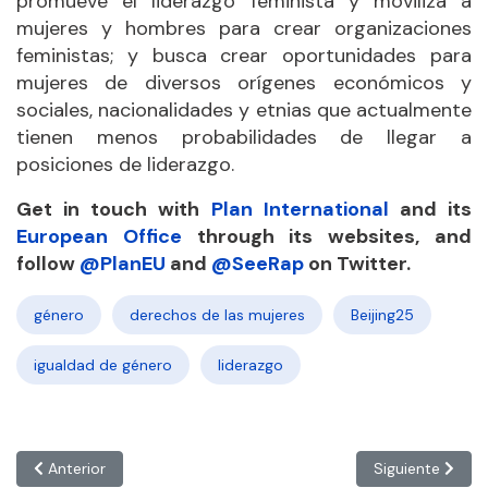
promueve el liderazgo feminista y moviliza a
mujeres y hombres para crear organizaciones
feministas; y busca crear oportunidades para
mujeres de diversos orígenes económicos y
sociales, nacionalidades y etnias que actualmente
tienen menos probabilidades de llegar a
posiciones de liderazgo.
Get in touch with
Plan International
and its
European Office
through its websites, and
follow
@PlanEU
and
@SeeRap
on Twitter.
género
derechos de las mujeres
Beijing25
igualdad de género
liderazgo
Artículo anterior: MALASIA: ‘Los migrantes están entre los pri
Artículo siguie
Anterior
Siguiente