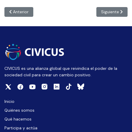
Artículo anterior: POLONIA: “La crisis de la democracia y los 
Artículo siguie
Anterior
Siguiente
CIVICUS es una alianza global que reivindica el poder de la
sociedad civil para crear un cambio positivo.
Inicio
Quiénes somos
Qué hacemos
Participa y actúa