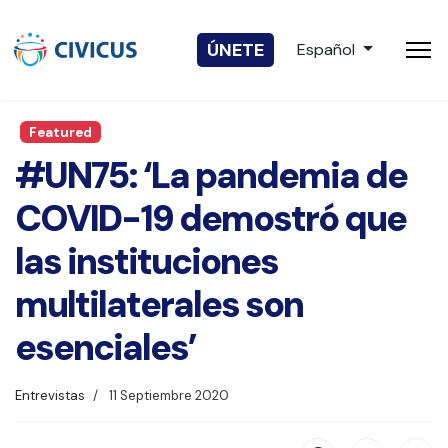
Seleccione su idio
ÚNETE
Español
Featured
#UN75: ‘La pandemia de
COVID-19 demostró que
las instituciones
multilaterales son
esenciales’
Entrevistas
11 Septiembre 2020