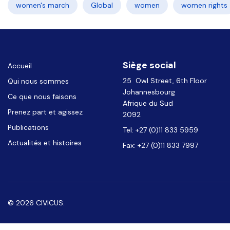
women's march
Global
women
women rights
Siège social
Accueil
25 Owl Street, 6th Floor
Qui nous sommes
Johannesbourg
Ce que nous faisons
Afrique du Sud
Prenez part et agissez
2092
Publications
Tel: +27 (0)11 833 5959
Actualités et histoires
Fax: +27 (0)11 833 7997
© 2026 CIVICUS.