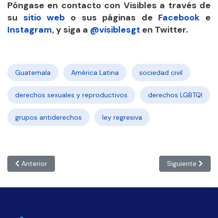
Póngase en contacto con Visibles a través de
su
sitio web
o sus páginas de
Facebook
e
Instagram
,
y siga
a
@visiblesgt
en
Twitter.
Guatemala
América Latina
sociedad civil
derechos sexuales y reproductivos
derechos LGBTQI
grupos antiderechos
ley regresiva
Artículo anterior: HONDURAS: “Debemos atacar el origen del pro
Artículo siguien
Anterior
Siguiente