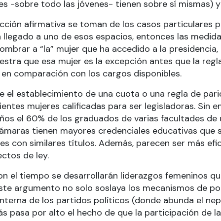
es -sobre todo las jóvenes- tienen sobre sí mismas) y 
cción afirmativa se toman de los casos particulares 
 llegado a uno de esos espacios, entonces las medidas
rar a “la” mujer que ha accedido a la presidencia, 
uestra que esa mujer es la excepción antes que la reg
s en comparación con los cargos disponibles.
 el establecimiento de una cuota o una regla de par
icientes mujeres calificadas para ser legisladoras. Si
ños el 60% de los graduados de varias facultades de u
cámaras tienen mayores credenciales educativas que su
es con similares títulos. Además, parecen ser más efi
ctos de ley.
 el tiempo se desarrollarán liderazgos femeninos qu
Este argumento no solo soslaya los mecanismos de pod
 interna de los partidos políticos (donde abunda el n
 pasa por alto el hecho de que la participación de la