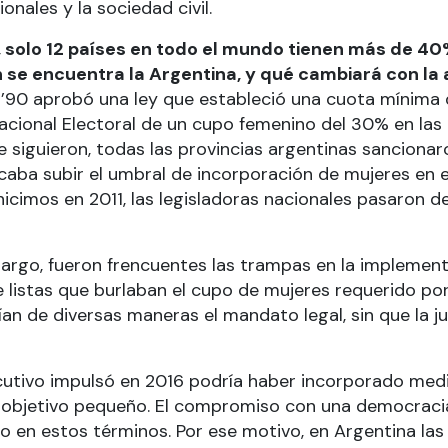
nales y la sociedad civil.
, solo 12 países en todo el mundo tienen más de 4
n se encuentra la Argentina, y qué cambiará con la
 ’90 aprobó una ley que estableció una cuota mínima 
acional Electoral de un cupo femenino del 30% en las l
 siguieron, todas las provincias argentinas sancionaro
caba subir el umbral de incorporación de mujeres en el
icimos en 2011, las legisladoras nacionales pasaron
mbargo, fueron frencuentes las trampas en la implemen
 listas que burlaban el cupo de mujeres requerido por l
an de diversas maneras el mandato legal, sin que la j
ecutivo impulsó en 2016 podría haber incorporado med
n objetivo pequeño. El compromiso con una democracia 
 en estos términos. Por ese motivo, en Argentina las 