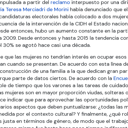
mpulsada a partir del
reclamo
interpuesto por una diri
ía Teresa Merciadri de Morini
había denunciado que el 
 candidaturas electorales había colocado a dos mujere
encia de la intervención de la CIDH el Estado nacion
Desde entonces, hubo un aumento constante en la parti
ta 2009. Desde entonces y hasta 2015 la tendencia c
el 30% se agotó hace casi una década.
 que las mujeres no tendrían interés en ocupar esos 
nan cuando se presentan. De acuerdo con esta línea d
 construcción de una familia a la que dedican gran part
rque parte de datos ciertos. De acuerdo con la
Encue
oble de tiempo que los varones a las tareas de cuidado
s mujeres son en mayor proporción viudas, solteras 
ece indicar que para aprovechar las oportunidades pol
varios aspectos que deben puntualizarse: ¿todas las m
dida por el contexto cultural? Y finalmente, ¿qué rol
ás justa en términos de género, de modo que el traba