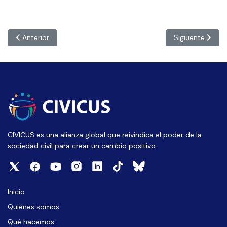
Artículo anterior: CHILE: “La pregunta del millón es cómo reacci
Artículo siguie
Anterior
Siguiente
CIVICUS es una alianza global que reivindica el poder de la
sociedad civil para crear un cambio positivo.
Inicio
Quiénes somos
Qué hacemos