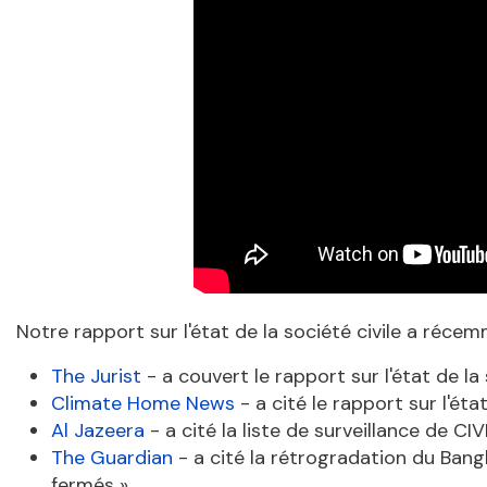
Notre rapport sur
l'état
de la société civile a
récem
The Jurist
-
a
couvert
le
rapport
sur
l'état
de la
Climate Home News
- a
cité
le
rapport
sur
l'éta
Al Jazeera
-
a
cité
la
liste
de
surveillance
de CIV
The Guardian
- a cité la rétrogradation du Bangl
fermés ».