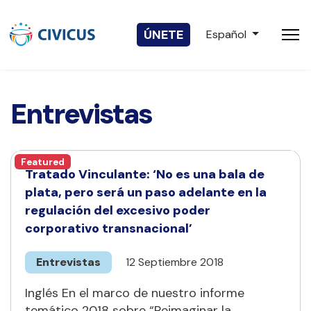
Seleccione su idio
ÚNETE
Español
Entrevistas
Featured
Tratado Vinculante: ‘No es una bala de
plata, pero será un paso adelante en la
regulación del excesivo poder
corporativo transnacional’
Entrevistas
12 Septiembre 2018
Inglés En el marco de nuestro informe
temático 2018 sobre “Reimaginar la