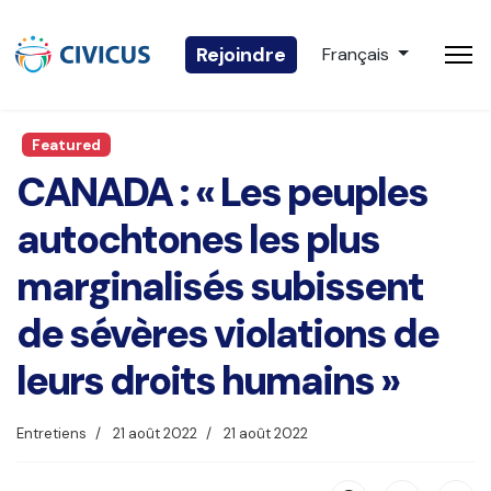
Sélectionnez votre 
Rejoindre
Français
Featured
CANADA : « Les peuples
autochtones les plus
marginalisés subissent
de sévères violations de
leurs droits humains »
Entretiens
21 août 2022
21 août 2022