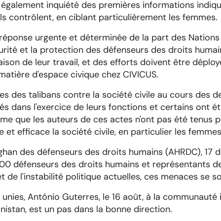
également inquiété des premières informations indiqu
ils contrôlent, en ciblant particulièrement les femmes.
e réponse urgente et déterminée de la part des Natio
curité et la protection des défenseurs des droits huma
aison de leur travail, et des efforts doivent être déploy
 matière d'espace civique chez CIVICUS.
ues des talibans contre la société civile au cours des 
s dans l'exercice de leurs fonctions et certains ont é
me que les auteurs de ces actes n'ont pas été tenus 
 et efficace la société civile, en particulier les femm
fghan des défenseurs des droits humains (AHRDC), 17 d
00 défenseurs des droits humains et représentants de
de l'instabilité politique actuelles, ces menaces se so
 unies, António Guterres, le 16 août, à la communauté i
nistan, est un pas dans la bonne direction.