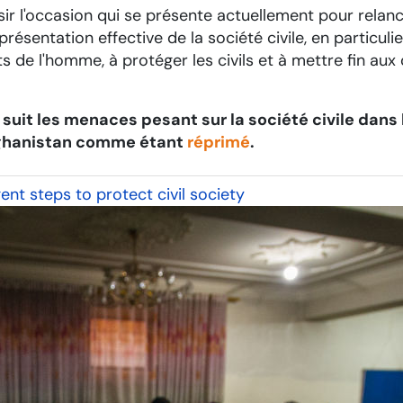
isir l'occasion qui se présente actuellement pour relan
présentation effective de la société civile, en particul
ts de l'homme, à protéger les civils et à mettre fin aux
 suit les menaces pesant sur la société civile dans 
 Afghanistan comme étant
réprimé
.
nt steps to protect civil society