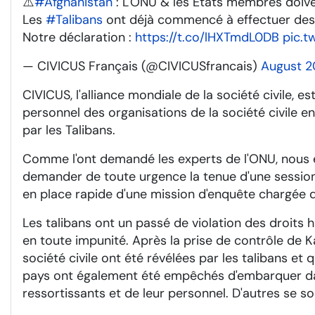
⚠️
#Afghanistan
: L'ONU & les États membres doive
Les
#Talibans
ont déjà commencé à effectuer des r
Notre déclaration :
https://t.co/lHXTmdL0DB
pic.t
— CIVICUS Français (@CIVICUSfrancais)
August 2
CIVICUS, l'alliance mondiale de la société civile,
personnel des organisations de la société civile e
par les Talibans.
Comme l'ont demandé les experts de l'ONU, nous 
demander de toute urgence la tenue d'une session 
en place rapide d'une mission d'enquête chargée d'
Les talibans ont un passé de violation des droits 
en toute impunité. Après la prise de contrôle de 
société civile ont été révélées par les talibans et
pays ont également été empêchés d'embarquer dans
ressortissants et de leur personnel. D'autres se so