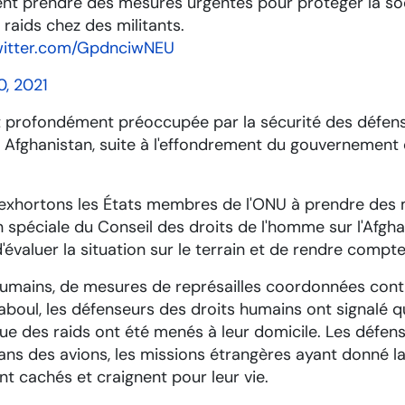
nt prendre des mesures urgentes pour protéger la soci
aids chez des militants.
witter.com/GpdnciwNEU
0, 2021
 est profondément préoccupée par la sécurité des défen
n Afghanistan, suite à l'effondrement du gouvernement 
exhortons les États membres de l'ONU à prendre des 
spéciale du Conseil des droits de l'homme sur l'Afgha
évaluer la situation sur le terrain et de rendre compte
humains, de mesures de représailles coordonnées contre
Kaboul, les défenseurs des droits humains ont signalé 
 que des raids ont été menés à leur domicile. Les défen
 des avions, les missions étrangères ayant donné la p
nt cachés et craignent pour leur vie.